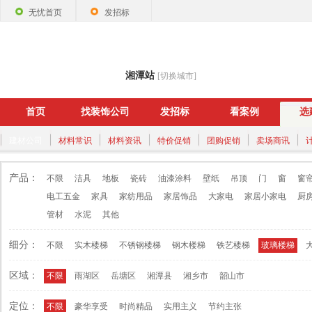
无忧首页
发招标
湘潭站
[切换城市]
首页
找装饰公司
发招标
看案例
选
建材公司
材料常识
材料资讯
特价促销
团购促销
卖场商讯
产品：
不限
洁具
地板
瓷砖
油漆涂料
壁纸
吊顶
门
窗
窗
电工五金
家具
家纺用品
家居饰品
大家电
家居小家电
厨
管材
水泥
其他
细分：
不限
实木楼梯
不锈钢楼梯
钢木楼梯
铁艺楼梯
玻璃楼梯
区域：
不限
雨湖区
岳塘区
湘潭县
湘乡市
韶山市
定位：
不限
豪华享受
时尚精品
实用主义
节约主张