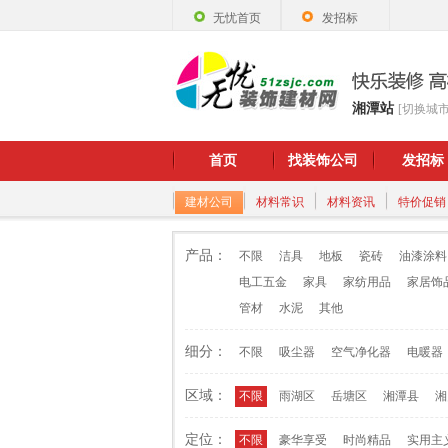
无忧首页
发招标
湘潭站
[切换城市
首页
找装饰公司
发招标
建材公司
材料常识
材料资讯
特价促销
产品：
不限
洁具
地板
瓷砖
油漆涂料
电工五金
家具
家纺用品
家居饰
管材
水泥
其他
细分：
不限
吸尘器
空气净化器
电暖器
区域：
不限
雨湖区
岳塘区
湘潭县
湘
定位：
不限
豪华享受
时尚精品
实用主