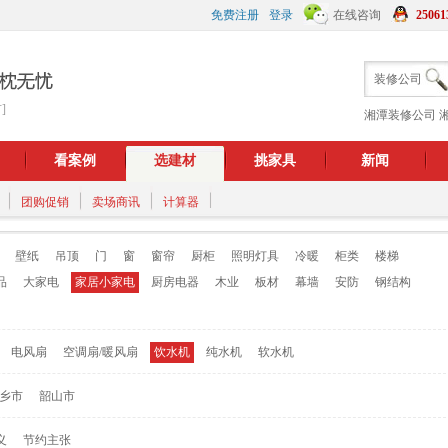
免费注册
登录
在线咨询
25061
装修公司
]
湘潭装修公司
看案例
选建材
挑家具
新闻
团购促销
卖场商讯
计算器
壁纸
吊顶
门
窗
窗帘
厨柜
照明灯具
冷暖
柜类
楼梯
品
大家电
家居小家电
厨房电器
木业
板材
幕墙
安防
钢结构
电风扇
空调扇/暖风扇
饮水机
纯水机
软水机
乡市
韶山市
义
节约主张