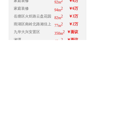
家庭装修
2
￥6万
92m
家庭装修
2
￥6万
94m
岳塘区火炬路云盘花园
2
￥3万
82m
雨湖区南岭北路湘佳上
2
￥2万
77m
城旁
九华大兴安置区
2
￥面议
350m
湘潭
2
￥面议
40m
湘潭市韶山东路香樟园
2
￥5万
98m
北苑
最新湘潭建材促销信息
更多
图腾宝佳橱柜季末促销 感受冬季温暖
地板行业五一促销新策略 用“自损”谋生
存
年关家具促销火爆 警惕四大陷阱预先设
防
新年促销“家具套餐”消费者需把好关
实木地板迎来年末促销冲刺最后时机
家装建材促销圣诞战需重视 为春节市场
预热
建材市场假日促销之四大现状
建材促销圣诞战需重视 为春节市场预热