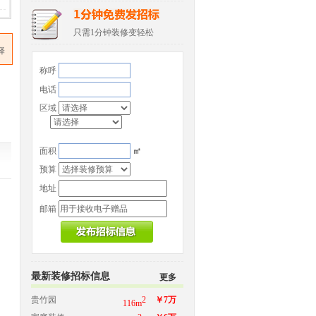
只需1分钟装修变轻松
择
称呼
电话
区域
面积
㎡
预算
地址
邮箱
最新装修招标信息
更多
贵竹园
2
￥7万
116m