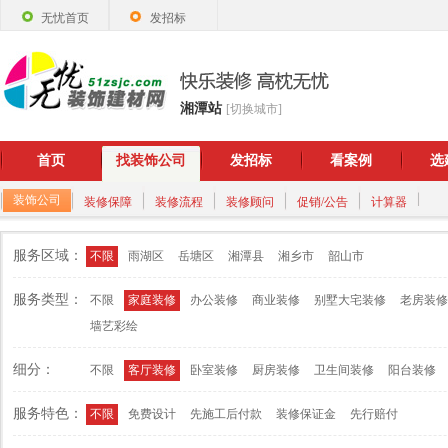
无忧首页
发招标
湘潭站
[切换城市]
首页
找装饰公司
发招标
看案例
选
装饰公司
装修保障
装修流程
装修顾问
促销/公告
计算器
服务区域：
不限
雨湖区
岳塘区
湘潭县
湘乡市
韶山市
服务类型：
不限
家庭装修
办公装修
商业装修
别墅大宅装修
老房装修
墙艺彩绘
细分：
不限
客厅装修
卧室装修
厨房装修
卫生间装修
阳台装修
服务特色：
不限
免费设计
先施工后付款
装修保证金
先行赔付