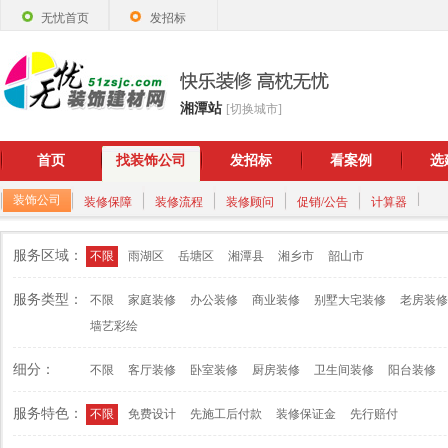
无忧首页
发招标
湘潭站
[切换城市]
首页
找装饰公司
发招标
看案例
选
装饰公司
装修保障
装修流程
装修顾问
促销/公告
计算器
服务区域：
不限
雨湖区
岳塘区
湘潭县
湘乡市
韶山市
服务类型：
不限
家庭装修
办公装修
商业装修
别墅大宅装修
老房装修
墙艺彩绘
细分：
不限
客厅装修
卧室装修
厨房装修
卫生间装修
阳台装修
服务特色：
不限
免费设计
先施工后付款
装修保证金
先行赔付